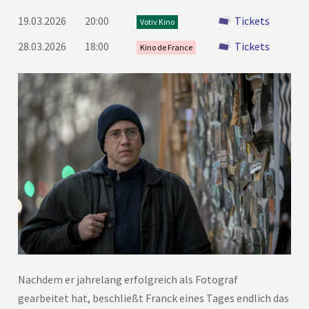
19.03.2026
20:00
Tickets
Votiv Kino
28.03.2026
18:00
Tickets
Kino de France
Nachdem er jahrelang erfolgreich als Fotograf
gearbeitet hat, beschließt Franck eines Tages endlich das