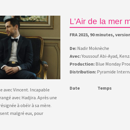
L'Air de la mer m
FRA 2023, 90 minutes, version
De:
Nadir Moknèche
Avec:
Youssouf Abi-Ayad, Kenz
Production:
Blue Monday Pro
Distribution:
Pyramide Intern
Date
Temps
te avec Vincent. Incapable
rrangé avec Hadjira. Après une
résignée à obéir à sa mère.
issent malgré eux, pour